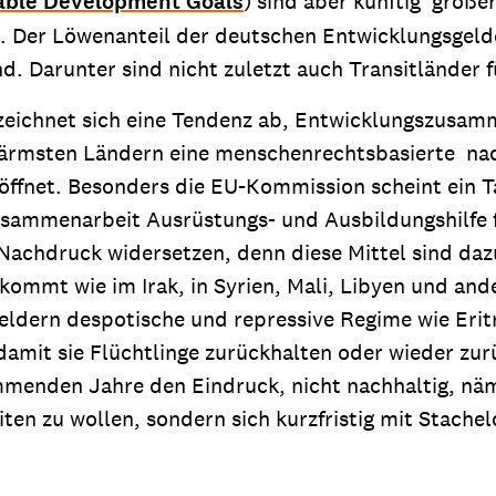
able Development Goals
) sind aber künftig größe
. Der Löwenanteil der deutschen Entwicklungsgelde
nd. Darunter sind nicht zuletzt auch Transitländer f
zeichnet sich eine Tendenz ab, Entwicklungszusa
en ärmsten Ländern eine menschenrechtsbasierte na
öffnet. Besonders die EU-Kommission scheint ein T
sammenarbeit Ausrüstungs- und Ausbildungshilfe f
 Nachdruck widersetzen, denn diese Mittel sind daz
 kommt wie im Irak, in Syrien, Mali, Libyen und and
eldern despotische und repressive Regime wie Eri
damit sie Flüchtlinge zurückhalten oder wieder z
menden Jahre den Eindruck, nicht nachhaltig, näm
en zu wollen, sondern sich kurzfristig mit Stachel