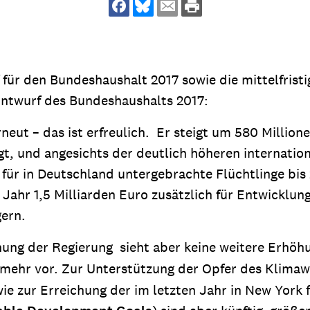
dsförderung
Stipendien
Jugend & Konfirmat
für die Welt-Jugend
Ehrenamt & Mitma
Regionale Kontakte
 für den Bundeshaushalt 2017 sowie die mittelfrist
Entwurf des Bundeshaushalts 2017:
eut – das ist erfreulich. Er steigt um 580 Million
eigt, und angesichts der deutlich höheren internat
Gem
:
für in Deutschland untergebrachte Flüchtlinge bis
Bild
 Jahr 1,5 Milliarden Euro zusätzlich für Entwicklu
gern.
Gem
anung der Regierung sieht aber keine weitere Erhöh
:
ehr vor. Zur Unterstützung der Opfer des Klimaw
Bild
 zur Erreichung der im letzten Jahr in New York fe