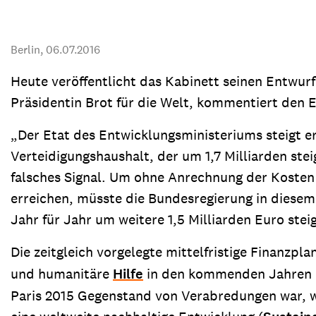
Transparenz & Jahresbericht
Weitere Spendenmöglichkeiten
Inlan
Geschenke
Brot 
Berlin,
06.07.2016
Einsatz der Spendengelder
Heute veröffentlicht das Kabinett seinen Entwurf
Präsidentin Brot für die Welt, kommentiert den 
„Der Etat des Entwicklungsministeriums steigt ern
Sie brauchen Materialien?
Verteidigungshaushalt, der um 1,7 Milliarden st
Entdecken Sie unsere zahlreichen Publikationen & Materialien
falsches Signal. Um ohne Anrechnung der Kosten 
erreichen, müsste die Bundesregierung in diesem
Jahr für Jahr um weitere 1,5 Milliarden Euro stei
Sie brauchen Materialien?
Die zeitgleich vorgelegte mittelfristige Finanzpl
Entdecken Sie unsere zahlreichen Publikationen & Materialien
und humanitäre
Hilfe
in den kommenden Jahren m
Paris 2015 Gegenstand von Verabredungen war, wie