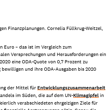
ion
Klimawandel
chen
Armut
igen Finanzplanungen. Cornelia Füllkrug-Weitzel,
Frieden
Entwicklungszusammenarbeit
Zivilgesellschaft
en Euro – das ist im Vergleich zum
ionalen Versprechungen und Herausforderungen ein
eindematerial
Fachpublikationen
Alle Themen
 2020 eine ODA-Quote von 0,7 Prozent zu
ungsmaterial
Projektmaterial
ng bewilligen und ihre ODA-Ausgaben bis 2020
eindematerial
Fachpublikationen
ung der Mittel für
Entwicklungszusammenarbeit
andels im Süden, die auf dem UN-
Klimagipfel
in
ungsmaterial
Projektmaterial
ierlich verabschiedeten ehrgeizigen Ziele für