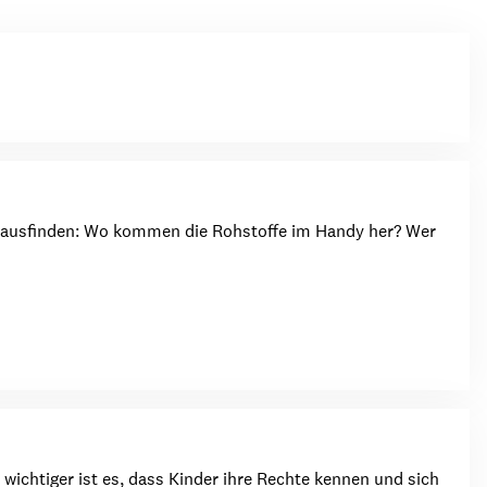
ion
Klimawandel
chen
Armut
Frieden
Entwicklungszusammenarbeit
Zivilgesellschaft
 herausfinden: Wo kommen die Rohstoffe im Handy her? Wer
eindematerial
Fachpublikationen
Alle Themen
ungsmaterial
Projektmaterial
eindematerial
Fachpublikationen
ungsmaterial
Projektmaterial
ichtiger ist es, dass Kinder ihre Rechte kennen und sich