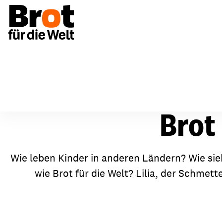
Brot 
Spenden & Unterstützen
Über uns
Bildun
Wie leben Kinder in anderen Ländern? Wie sie
wie Brot für die Welt? Lilia, der Schmet
Aufbau & Strukturen
Einmalig spenden
Aktio
Vorstand & Gremien
Regelmäßig spenden
Mater
Netzwerke
Anlässe & Spendenaktionen
Fortb