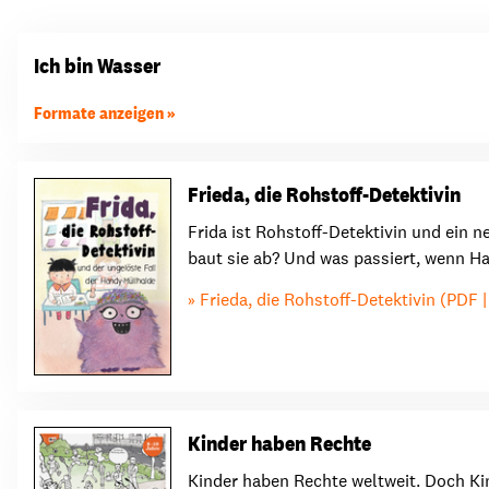
Transparenz & Jahresbericht
Weitere Spendenmöglichkeiten
Inlan
Ich bin Wasser
Geschenke
Brot 
Einsatz der Spendengelder
Formate anzeigen
Frieda, die Rohstoff-Detektivin
Sie brauchen Materialien?
Frida ist Rohstoff-Detektivin und ein 
baut sie ab? Und was passiert, wenn Han
Entdecken Sie unsere zahlreichen Publikationen & Materialien
Frieda, die Rohstoff-Detektivin (PDF 
Sie brauchen Materialien?
Entdecken Sie unsere zahlreichen Publikationen & Materialien
Kinder haben Rechte
Kinder haben Rechte weltweit. Doch Ki