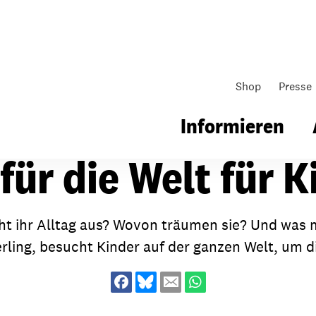
Shop
Presse
Informieren
für die Welt für 
gsarbeit
Unsere Arbeit
Gemeindearbeit
ht ihr Alltag aus? Wovon träumen sie? Und was ma
terling, besucht Kinder auf der ganzen Welt, um
nen für Schule & Jugend
Wo wir arbeiten
Kollekten
ial für Schule & Jugend
Wie wir arbeiten
Gemeindematerial
ildungen & Seminare
Über unsere politische Arbeit
Fürbitten