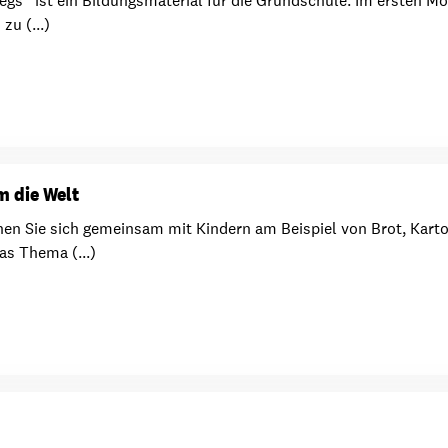
rwegs“ ist ein Bildungsmaterial für die Grundschule. Im ersten
zu (...)
m die Welt
enen Sie sich gemeinsam mit Kindern am Beispiel von Brot, Kar
s Thema (...)