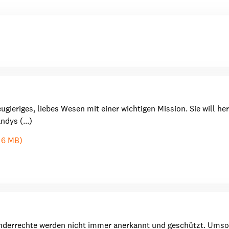
dsförderung
Stipendien
Jugend & Konfirmat
für die Welt-Jugend
Ehrenamt & Mitma
Regionale Kontakte
neugieriges, liebes Wesen mit einer wichtigen Mission. Sie will
Gem
dys (...)
:
Bild
| 6 MB)
Gem
:
Bild
nderrechte werden nicht immer anerkannt und geschützt. Umso w