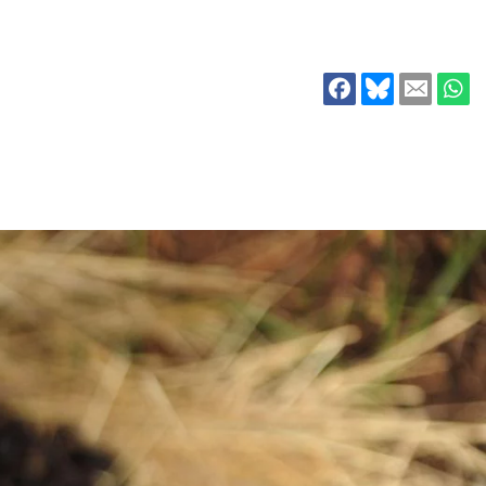
ion
Klimawandel
chen
Armut
Frieden
Entwicklungszusammenarbeit
Zivilgesellschaft
eindematerial
Fachpublikationen
Alle Themen
ungsmaterial
Projektmaterial
eindematerial
Fachpublikationen
ungsmaterial
Projektmaterial