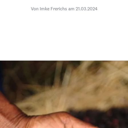
dsförderung
Stipendien
Jugend & Konfirmat
Von Imke Frerichs am
21.03.2024
für die Welt-Jugend
Ehrenamt & Mitma
Regionale Kontakte
Gem
:
Bild
Gem
:
Bild