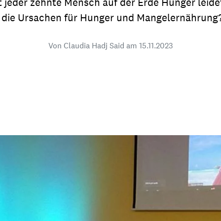
t jeder zehnte Mensch auf der Erde Hunger leid
dsförderung
Stipendien
Jugend & Konfirmat
n die Ursachen für Hunger und Mangelernährun
für die Welt-Jugend
Ehrenamt & Mitma
Von Claudia Hadj Said am
15.11.2023
Regionale Kontakte
Gem
:
Bild
Gem
:
Bild