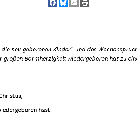
dsförderung
Stipendien
Jugend & Konfirmat
für die Welt-Jugend
Ehrenamt & Mitma
Regionale Kontakte
e neu geborenen Kinder“ und des Wochenspruches a
er großen Barmherzigkeit wiedergeboren hat zu ei
Gem
:
Bild
Christus,
Gem
wiedergeboren hast
:
Bild