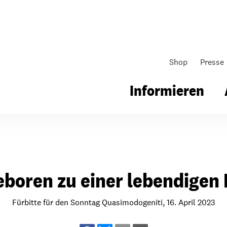
Shop
Presse
Informieren
gsarbeit
Unsere Arbeit
Gemeindearbeit
boren zu einer lebendigen
nen für Schule & Jugend
Wo wir arbeiten
Kollekten
ial für Schule & Jugend
Wie wir arbeiten
Gemeindematerial
Fürbitte für den Sonntag Quasimodogeniti, 16. April 2023
ildungen & Seminare
Über unsere politische Arbeit
Fürbitten