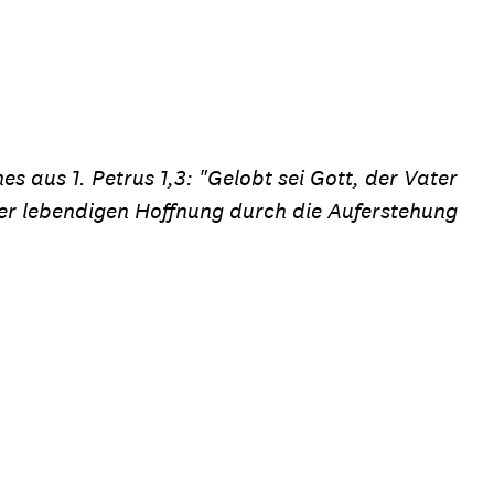
ion
Klimawandel
chen
Armut
Frieden
Entwicklungszusammenarbeit
us 1. Petrus 1,3: "Gelobt sei Gott, der Vater
Zivilgesellschaft
ner lebendigen Hoffnung durch die Auferstehung
eindematerial
Fachpublikationen
Alle Themen
ungsmaterial
Projektmaterial
eindematerial
Fachpublikationen
ungsmaterial
Projektmaterial