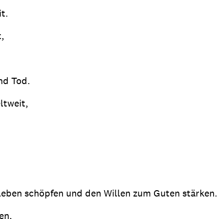
t.
t,
nd Tod.
ltweit,
Leben schöpfen und den Willen zum Guten stärken.
en,