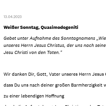
Transparenz & Jahresbericht
Weitere Spendenmöglichkeiten
Inlan
Geschenke
Brot 
13.04.2023
Einsatz der Spendengelder
Weißer Sonntag, Quasimodogeniti
Gebet unter Aufnahme des Sonntagnamens „Wie di
unseres Herrn Jesus Christus, der uns nach sein
Sie brauchen Materialien?
Jesu Christi von den Toten."
Entdecken Sie unsere zahlreichen Publikationen & Materialien
Wir danken Dir, Gott, Vater unseres Herrn Jesus 
Sie brauchen Materialien?
dass Du uns nach deiner großen Barmherzigkeit 
Entdecken Sie unsere zahlreichen Publikationen & Materialien
zu einer lebendigen Hoffnung