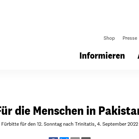
Shop
Presse
Informieren
gsarbeit
Unsere Arbeit
Gemeindearbeit
Für die Menschen in Pakista
nen für Schule & Jugend
Wo wir arbeiten
Kollekten
ial für Schule & Jugend
Wie wir arbeiten
Gemeindematerial
Fürbitte für den 12. Sonntag nach Trinitatis, 4. September 2022
ildungen & Seminare
Über unsere politische Arbeit
Fürbitten