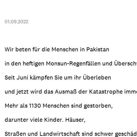
Transparenz & Jahresbericht
Weitere Spendenmöglichkeiten
Inlan
Geschenke
Brot 
01.09.2022
Einsatz der Spendengelder
Wir beten für die Menschen in Pakistan
in den heftigen Monsun-Regenfällen und Übers
Sie brauchen Materialien?
Entdecken Sie unsere zahlreichen Publikationen & Materialien
Seit Juni kämpfen Sie um ihr Überleben
und jetzt wird das Ausmaß der Katastrophe imme
Sie brauchen Materialien?
Mehr als 1130 Menschen sind gestorben,
Entdecken Sie unsere zahlreichen Publikationen & Materialien
darunter viele Kinder. Häuser,
Straßen und Landwirtschaft sind schwer geschäd