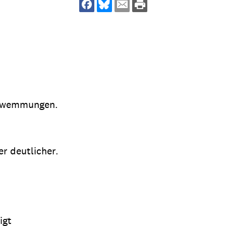
dsförderung
Stipendien
Jugend & Konfirmat
für die Welt-Jugend
Ehrenamt & Mitma
Regionale Kontakte
chwemmungen.
Gem
:
Bild
r deutlicher.
Gem
:
Bild
igt