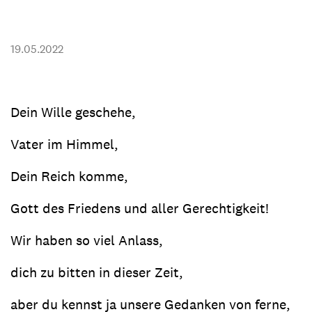
Transparenz & Jahresbericht
Weitere Spendenmöglichkeiten
Inlan
Geschenke
Brot 
19.05.2022
Einsatz der Spendengelder
Dein Wille geschehe,
Vater im Himmel,
Sie brauchen Materialien?
Entdecken Sie unsere zahlreichen Publikationen & Materialien
Dein Reich komme,
Gott des Friedens und aller Gerechtigkeit!
Sie brauchen Materialien?
Wir haben so viel Anlass,
Entdecken Sie unsere zahlreichen Publikationen & Materialien
dich zu bitten in dieser Zeit,
aber du kennst ja unsere Gedanken von ferne,