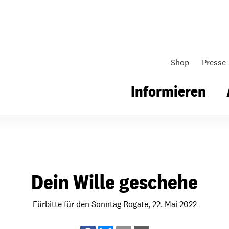
Shop
Presse
Informieren
gsarbeit
Unsere Arbeit
Gemeindearbeit
Dein Wille geschehe
nen für Schule & Jugend
Wo wir arbeiten
Kollekten
ial für Schule & Jugend
Wie wir arbeiten
Gemeindematerial
Fürbitte für den Sonntag Rogate, 22. Mai 2022
ildungen & Seminare
Über unsere politische Arbeit
Fürbitten