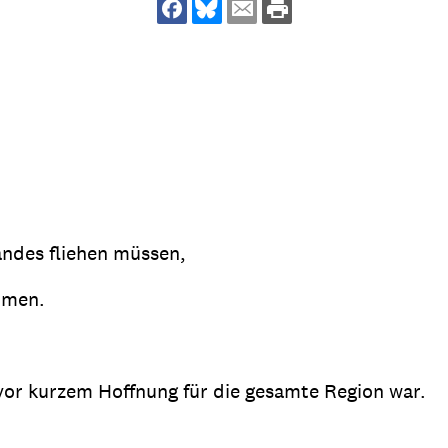
dsförderung
Stipendien
Jugend & Konfirmat
für die Welt-Jugend
Ehrenamt & Mitma
Regionale Kontakte
Gem
:
andes fliehen müssen,
Bild
hmen.
Gem
:
vor kurzem Hoffnung für die gesamte Region war.
Bild