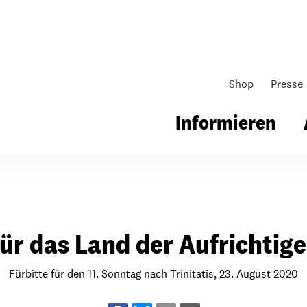
Shop
Presse
Informieren
gsarbeit
Unsere Arbeit
Gemeindearbeit
ür das Land der Aufrichtig
nen für Schule & Jugend
Wo wir arbeiten
Kollekten
ial für Schule & Jugend
Wie wir arbeiten
Gemeindematerial
Fürbitte für den 11. Sonntag nach Trinitatis, 23. August 2020
ildungen & Seminare
Über unsere politische Arbeit
Fürbitten