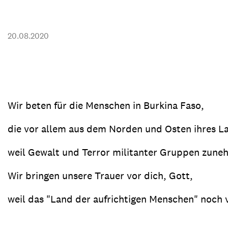
Transparenz & Jahresbericht
Weitere Spendenmöglichkeiten
Inlan
Geschenke
Brot 
20.08.2020
Einsatz der Spendengelder
Wir beten für die Menschen in Burkina Faso,
Sie brauchen Materialien?
Entdecken Sie unsere zahlreichen Publikationen & Materialien
die vor allem aus dem Norden und Osten ihres L
weil Gewalt und Terror militanter Gruppen zune
Sie brauchen Materialien?
Wir bringen unsere Trauer vor dich, Gott,
Entdecken Sie unsere zahlreichen Publikationen & Materialien
weil das "Land der aufrichtigen Menschen" noch 