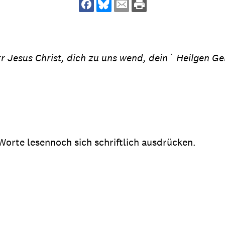
dsförderung
Stipendien
Jugend & Konfirmat
für die Welt-Jugend
Ehrenamt & Mitma
Regionale Kontakte
r Jesus Christ, dich zu uns wend, dein´ Heilgen Ge
Gem
:
Bild
orte lesennoch sich schriftlich ausdrücken.
Gem
:
Bild