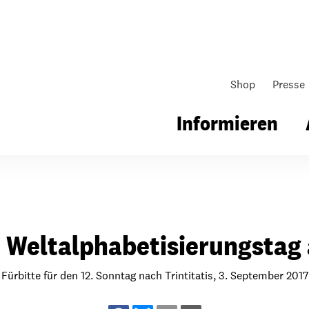
Shop
Presse
Informieren
gsarbeit
Unsere Arbeit
Gemeindearbeit
 Weltalphabetisierungstag
nen für Schule & Jugend
Wo wir arbeiten
Kollekten
ial für Schule & Jugend
Wie wir arbeiten
Gemeindematerial
Fürbitte für den 12. Sonntag nach Trintitatis, 3. September 2017
ildungen & Seminare
Über unsere politische Arbeit
Fürbitten