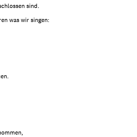
schlossen sind.
ren was wir singen:
uen.
enommen,