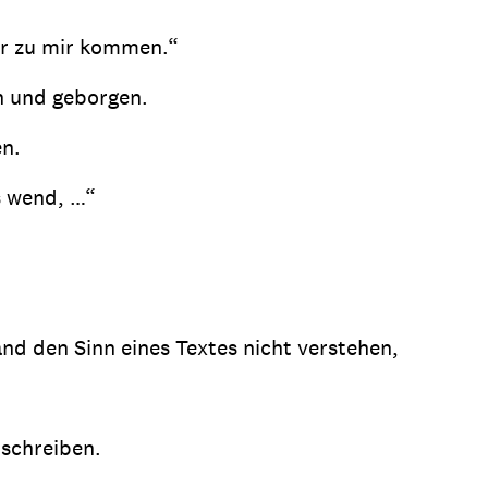
der zu mir kommen.“
en und geborgen.
en.
ns wend, …“
nd den Sinn eines Textes nicht verstehen,
 schreiben.