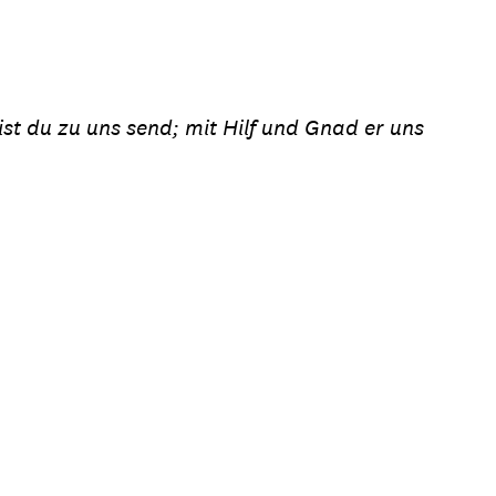
ion
Klimawandel
chen
Armut
ist du zu uns send; mit Hilf und Gnad er uns
Frieden
Entwicklungszusammenarbeit
Zivilgesellschaft
eindematerial
Fachpublikationen
Alle Themen
ungsmaterial
Projektmaterial
eindematerial
Fachpublikationen
ungsmaterial
Projektmaterial