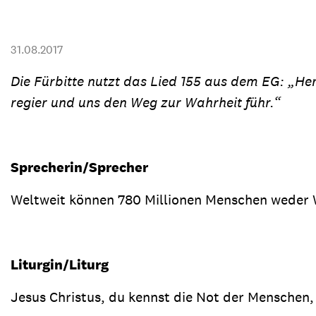
Transparenz & Jahresbericht
Weitere Spendenmöglichkeiten
Inlan
Geschenke
Brot 
31.08.2017
Einsatz der Spendengelder
Die Fürbitte nutzt das Lied 155 aus dem EG: „Her
regier und uns den Weg zur Wahrheit führ.“
Sie brauchen Materialien?
Sprecherin/Sprecher
Entdecken Sie unsere zahlreichen Publikationen & Materialien
Weltweit können 780 Millionen Menschen weder W
Sie brauchen Materialien?
Entdecken Sie unsere zahlreichen Publikationen & Materialien
Liturgin/Liturg
Jesus Christus, du kennst die Not der Menschen,