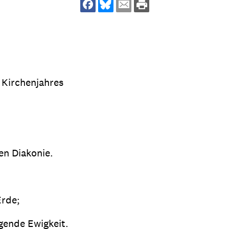
dsförderung
Stipendien
Jugend & Konfirmat
für die Welt-Jugend
Ehrenamt & Mitma
Regionale Kontakte
 Kirchenjahres
Gem
:
Bild
en Diakonie.
Gem
:
Erde;
Bild
rgende Ewigkeit.