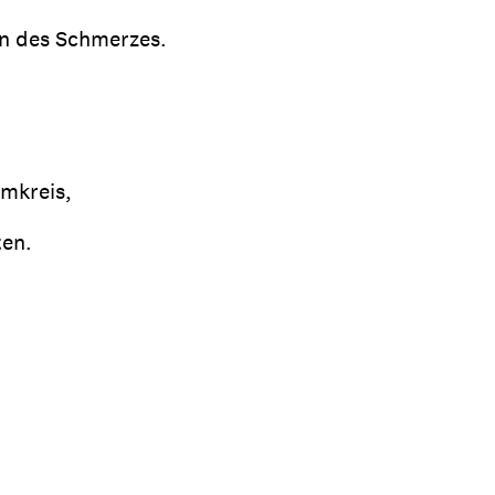
en des Schmerzes.
Umkreis,
ten.