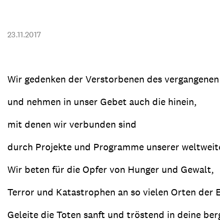
Transparenz & Jahresbericht
Weitere Spendenmöglichkeiten
Inlan
Geschenke
Brot 
23.11.2017
Einsatz der Spendengelder
Wir gedenken der Verstorbenen des vergangenen
und nehmen in unser Gebet auch die hinein,
Sie brauchen Materialien?
Entdecken Sie unsere zahlreichen Publikationen & Materialien
mit denen wir verbunden sind
durch Projekte und Programme unserer weltweit
Sie brauchen Materialien?
Wir beten für die Opfer von Hunger und Gewalt,
Entdecken Sie unsere zahlreichen Publikationen & Materialien
Terror und Katastrophen an so vielen Orten der 
Geleite die Toten sanft und tröstend in deine be