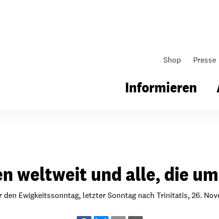
Shop
Presse
Informieren
gsarbeit
Unsere Arbeit
Gemeindearbeit
en weltweit und alle, die um
nen für Schule & Jugend
Wo wir arbeiten
Kollekten
ial für Schule & Jugend
Wie wir arbeiten
Gemeindematerial
ür den Ewigkeitssonntag, letzter Sonntag nach Trinitatis, 26. No
ildungen & Seminare
Über unsere politische Arbeit
Fürbitten