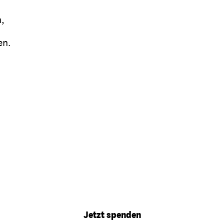
n,
en.
.
Jetzt spenden