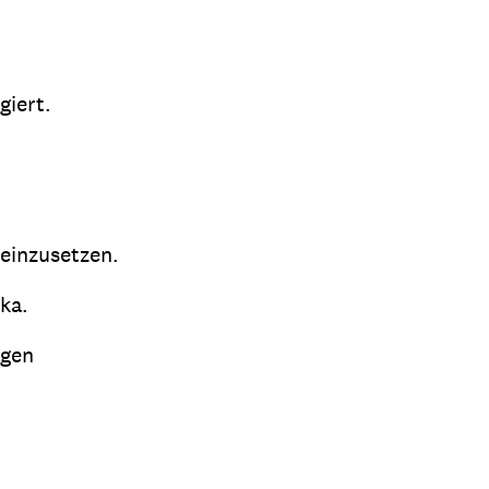
giert.
 einzusetzen.
ka.
ngen