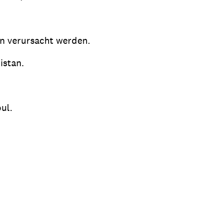
n verursacht werden.
istan.
bul.
.