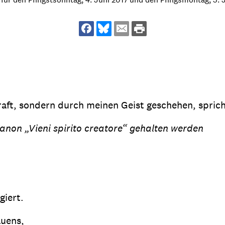
dsförderung
Stipendien
Jugend & Konfirmat
für die Welt-Jugend
Ehrenamt & Mitma
Regionale Kontakte
aft, sondern durch meinen Geist geschehen, spricht
Gem
:
anon „Vieni spirito creatore“ gehalten werden
Bild
Gem
:
Bild
giert.
auens,