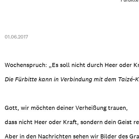
Transparenz & Jahresbericht
Weitere Spendenmöglichkeiten
Inlan
Geschenke
Brot 
Einsatz der Spendengelder
01.06.2017
Wochenspruch: „Es soll nicht durch Heer oder Kr
Sie brauchen Materialien?
Entdecken Sie unsere zahlreichen Publikationen & Materialien
Die Fürbitte kann in Verbindung mit dem Taizé-K
Sie brauchen Materialien?
Gott, wir möchten deiner Verheißung trauen,
Entdecken Sie unsere zahlreichen Publikationen & Materialien
dass nicht Heer oder Kraft, sondern dein Geist re
Aber in den Nachrichten sehen wir Bilder des Gr