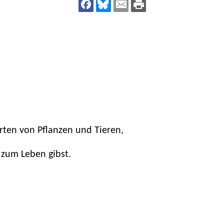
dsförderung
Stipendien
Jugend & Konfirmat
für die Welt-Jugend
Ehrenamt & Mitma
Regionale Kontakte
Gem
:
rten von Pflanzen und Tieren,
Bild
 zum Leben gibst.
Gem
:
Bild