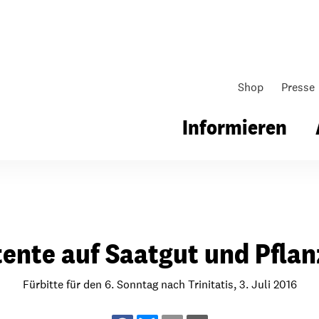
Shop
Presse
Informieren
gsarbeit
Unsere Arbeit
Gemeindearbeit
ente auf Saatgut und Pfla
nen für Schule & Jugend
Wo wir arbeiten
Kollekten
ial für Schule & Jugend
Wie wir arbeiten
Gemeindematerial
Fürbitte für den 6. Sonntag nach Trinitatis, 3. Juli 2016
ildungen & Seminare
Über unsere politische Arbeit
Fürbitten