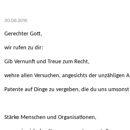
Transparenz & Jahresbericht
Weitere Spendenmöglichkeiten
Inlan
Geschenke
Brot 
30.06.2016
Einsatz der Spendengelder
Gerechter Gott,
wir rufen zu dir:
Sie brauchen Materialien?
Gib Vernunft und Treue zum Recht,
Entdecken Sie unsere zahlreichen Publikationen & Materialien
wehre allen Versuchen, angesichts der unzähligen A
Patente auf Dinge zu vergeben, die du uns umsonst
Sie brauchen Materialien?
Entdecken Sie unsere zahlreichen Publikationen & Materialien
Stärke Menschen und Organisationen,