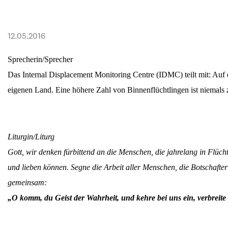
Transparenz & Jahresbericht
Weitere Spendenmöglichkeiten
Inlan
Geschenke
Brot 
12.05.2016
Einsatz der Spendengelder
Sprecherin/Sprecher
Das Internal Displacement Monitoring Centre (IDMC) teilt mit: Auf 
eigenen Land. Eine höhere Zahl von Binnenflüchtlingen ist niemals zu
Sie brauchen Materialien?
Entdecken Sie unsere zahlreichen Publikationen & Materialien
Liturgin/Liturg
Gott, wir denken fürbittend an die Menschen, die jahrelang in Flüc
und lieben können. Segne die Arbeit aller Menschen, die Botschafte
Sie brauchen Materialien?
gemeinsam:
Entdecken Sie unsere zahlreichen Publikationen & Materialien
„O komm, du Geist der Wahrheit, und kehre bei uns ein, verbreite 