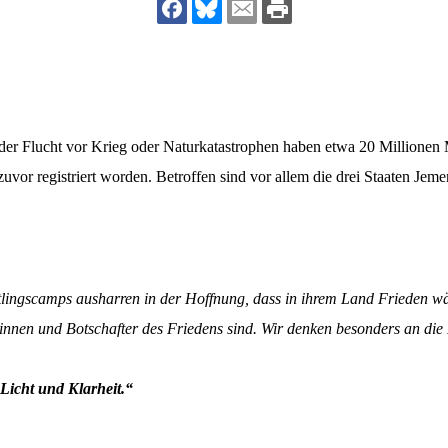
dsförderung
Stipendien
Jugend & Konfirmat
für die Welt-Jugend
Ehrenamt & Mitma
Regionale Kontakte
der Flucht vor Krieg oder Naturkatastrophen haben etwa 20 Millionen 
vor registriert worden. Betroffen sind vor allem die drei Staaten Jeme
Gem
:
Bild
htlingscamps ausharren in der Hoffnung, dass in ihrem Land Frieden w
rinnen und Botschafter des Friedens sind. Wir denken besonders an die
Gem
:
Bild
Licht und Klarheit.“