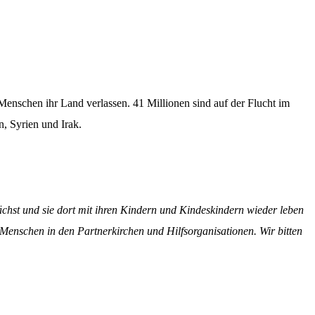
ion
Klimawandel
chen
Armut
Frieden
Menschen ihr Land verlassen. 41 Millionen sind auf der Flucht im
Entwicklungszusammenarbeit
n, Syrien und Irak.
Zivilgesellschaft
eindematerial
Fachpublikationen
Alle Themen
ungsmaterial
Projektmaterial
ächst und sie dort mit ihren Kindern und Kindeskindern wieder leben
 Menschen in den Partnerkirchen und Hilfsorganisationen. Wir bitten
eindematerial
Fachpublikationen
ungsmaterial
Projektmaterial