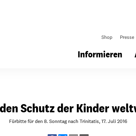
Shop
Presse
Informieren
gsarbeit
Unsere Arbeit
Gemeindearbeit
 den Schutz der Kinder welt
nen für Schule & Jugend
Wo wir arbeiten
Kollekten
ial für Schule & Jugend
Wie wir arbeiten
Gemeindematerial
Fürbitte für den 8. Sonntag nach Trinitatis, 17. Juli 2016
ildungen & Seminare
Über unsere politische Arbeit
Fürbitten