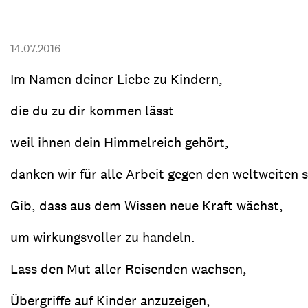
Transparenz & Jahresbericht
Weitere Spendenmöglichkeiten
Inlan
Geschenke
Brot 
14.07.2016
Einsatz der Spendengelder
Im Namen deiner Liebe zu Kindern,
die du zu dir kommen lässt
weil ihnen dein Himmelreich gehört,
Sie brauchen Materialien?
Entdecken Sie unsere zahlreichen Publikationen & Materialien
danken wir für alle Arbeit gegen den weltweiten
Gib, dass aus dem Wissen neue Kraft wächst,
Sie brauchen Materialien?
um wirkungsvoller zu handeln.
Entdecken Sie unsere zahlreichen Publikationen & Materialien
Lass den Mut aller Reisenden wachsen,
Übergriffe auf Kinder anzuzeigen,