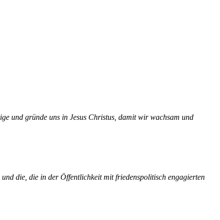
ion
Klimawandel
chen
Armut
Frieden
Entwicklungszusammenarbeit
Zivilgesellschaft
eindematerial
Fachpublikationen
Alle Themen
ftige und gründe uns in Jesus Christus, damit wir wachsam und
ungsmaterial
Projektmaterial
eindematerial
Fachpublikationen
nd die, die in der Öffentlichkeit mit friedenspolitisch engagierten
ungsmaterial
Projektmaterial