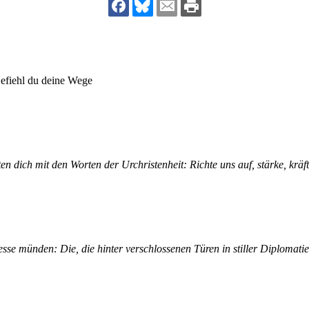
dsförderung
Stipendien
Jugend & Konfirmat
für die Welt-Jugend
Ehrenamt & Mitma
Regionale Kontakte
Befiehl du deine Wege
Gem
n dich mit den Worten der Urchristenheit: Richte uns auf, stärke, krä
:
Bild
Gem
sse münden: Die, die hinter verschlossenen Türen in stiller Diplomatie u
:
Bild