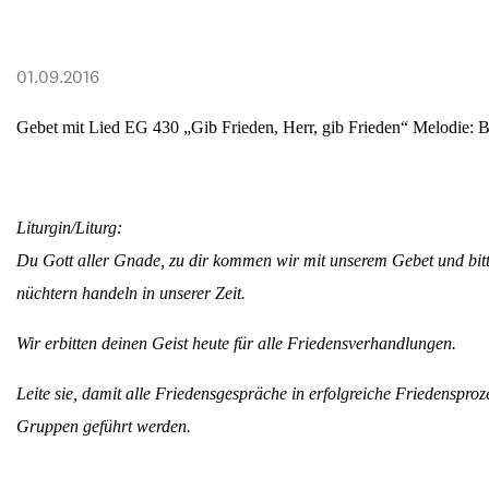
Transparenz & Jahresbericht
Weitere Spendenmöglichkeiten
Inlan
Geschenke
Brot 
01.09.2016
Einsatz der Spendengelder
Gebet mit Lied EG 430 „Gib Frieden, Herr, gib Frieden“ Melodie: 
Sie brauchen Materialien?
Liturgin/Liturg:
Du Gott aller Gnade, zu dir kommen wir mit unserem Gebet und bitte
Entdecken Sie unsere zahlreichen Publikationen & Materialien
nüchtern handeln in unserer Zeit.
Wir erbitten deinen Geist heute für alle Friedensverhandlungen.
Sie brauchen Materialien?
Leite sie, damit alle Friedensgespräche in erfolgreiche Friedensproze
Entdecken Sie unsere zahlreichen Publikationen & Materialien
Gruppen geführt werden.