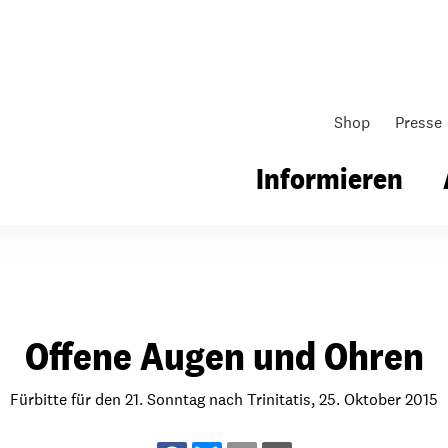
Shop
Presse
Informieren
gsarbeit
Unsere Arbeit
Gemeindearbeit
Offene Augen und Ohren
nen für Schule & Jugend
Wo wir arbeiten
Kollekten
ial für Schule & Jugend
Wie wir arbeiten
Gemeindematerial
Fürbitte für den 21. Sonntag nach Trinitatis, 25. Oktober 2015
ildungen & Seminare
Über unsere politische Arbeit
Fürbitten