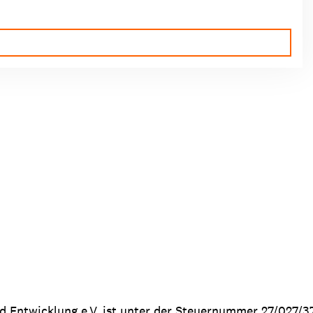
nd Entwicklung e.V. ist unter der Steuernummer 27/027/3