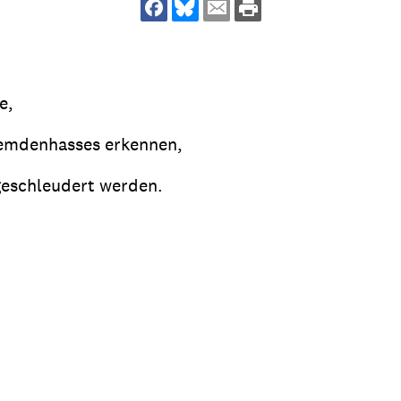
dsförderung
Stipendien
Jugend & Konfirmat
für die Welt-Jugend
Ehrenamt & Mitma
Regionale Kontakte
e,
remdenhasses erkennen,
 geschleudert werden.
Gem
:
Bild
Gem
:
Bild