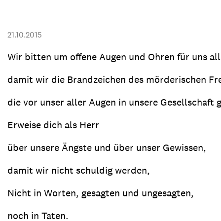
Transparenz & Jahresbericht
Weitere Spendenmöglichkeiten
Inlan
Geschenke
Brot 
21.10.2015
Einsatz der Spendengelder
Wir bitten um offene Augen und Ohren für uns all
damit wir die Brandzeichen des mörderischen F
die vor unser aller Augen in unsere Gesellschaft
Sie brauchen Materialien?
Entdecken Sie unsere zahlreichen Publikationen & Materialien
Erweise dich als Herr
über unsere Ängste und über unser Gewissen,
Sie brauchen Materialien?
damit wir nicht schuldig werden,
Entdecken Sie unsere zahlreichen Publikationen & Materialien
Nicht in Worten, gesagten und ungesagten,
noch in Taten.