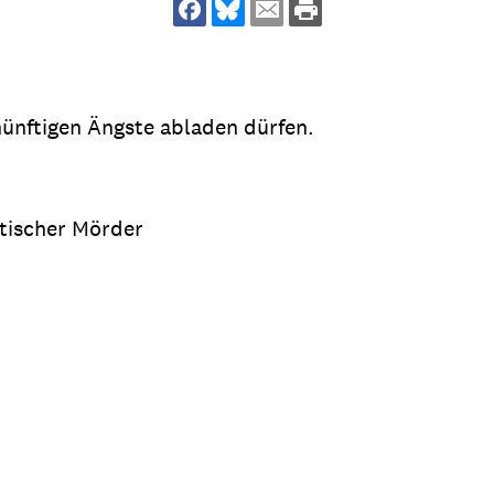
dsförderung
Stipendien
Jugend & Konfirmat
für die Welt-Jugend
Ehrenamt & Mitma
Regionale Kontakte
nünftigen Ängste abladen dürfen.
stischer Mörder
Gem
:
Bild
Gem
:
Bild