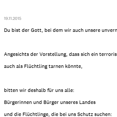
Transparenz & Jahresbericht
Weitere Spendenmöglichkeiten
Inlan
Geschenke
Brot 
19.11.2015
Einsatz der Spendengelder
Du bist der Gott, bei dem wir auch unsere unver
Angesichts der Vorstellung, dass sich ein terrori
Sie brauchen Materialien?
Entdecken Sie unsere zahlreichen Publikationen & Materialien
auch als Flüchtling tarnen könnte,
Sie brauchen Materialien?
bitten wir deshalb für uns alle:
Entdecken Sie unsere zahlreichen Publikationen & Materialien
Bürgerinnen und Bürger unseres Landes
und die Flüchtlinge, die bei uns Schutz suchen: