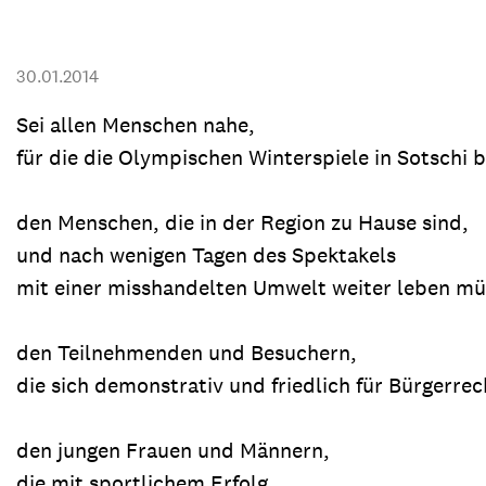
Transparenz & Jahresbericht
Weitere Spendenmöglichkeiten
Inlan
Geschenke
Brot 
30.01.2014
Einsatz der Spendengelder
Sei allen Menschen nahe,
für die die Olympischen Winterspiele in Sotschi 
den Menschen, die in der Region zu Hause sind,
Sie brauchen Materialien?
und nach wenigen Tagen des Spektakels
Entdecken Sie unsere zahlreichen Publikationen & Materialien
mit einer misshandelten Umwelt weiter leben mü
den Teilnehmenden und Besuchern,
Sie brauchen Materialien?
die sich demonstrativ und friedlich für Bürgerrec
Entdecken Sie unsere zahlreichen Publikationen & Materialien
den jungen Frauen und Männern,
die mit sportlichem Erfolg