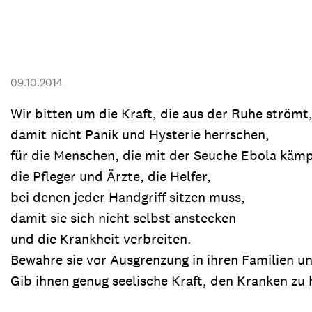
Transparenz & Jahresbericht
Weitere Spendenmöglichkeiten
Inlan
Geschenke
Brot 
Einsatz der Spendengelder
09.10.2014
Wir bitten um die Kraft, die aus der Ruhe strömt
damit nicht Panik und Hysterie herrschen,
Sie brauchen Materialien?
für die Menschen, die mit der Seuche Ebola kämp
Entdecken Sie unsere zahlreichen Publikationen & Materialien
die Pfleger und Ärzte, die Helfer,
bei denen jeder Handgriff sitzen muss,
damit sie sich nicht selbst anstecken
Sie brauchen Materialien?
und die Krankheit verbreiten.
Entdecken Sie unsere zahlreichen Publikationen & Materialien
Bewahre sie vor Ausgrenzung in ihren Familien un
Gib ihnen genug seelische Kraft, den Kranken zu 