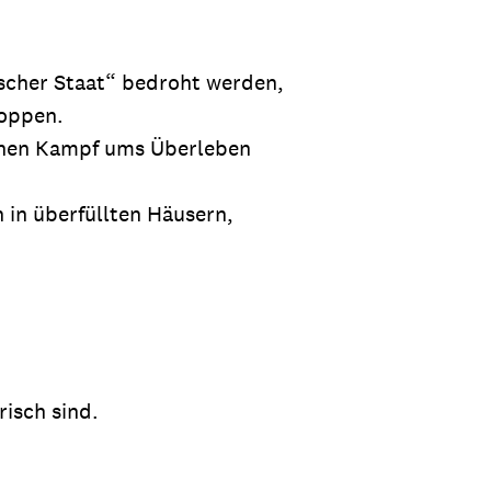
,
ischer Staat“ bedroht werden,
toppen.
ichen Kampf ums Überleben
n in überfüllten Häusern,
,
risch sind.