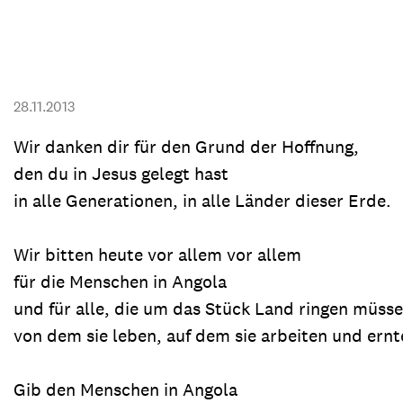
Transparenz & Jahresbericht
Weitere Spendenmöglichkeiten
Inlan
Geschenke
Brot 
Einsatz der Spendengelder
28.11.2013
Wir danken dir für den Grund der Hoffnung,
den du in Jesus gelegt hast
Sie brauchen Materialien?
in alle Generationen, in alle Länder dieser Erde.
Entdecken Sie unsere zahlreichen Publikationen & Materialien
Wir bitten heute vor allem vor allem
für die Menschen in Angola
Sie brauchen Materialien?
und für alle, die um das Stück Land ringen müsse
Entdecken Sie unsere zahlreichen Publikationen & Materialien
von dem sie leben, auf dem sie arbeiten und ernt
Gib den Menschen in Angola