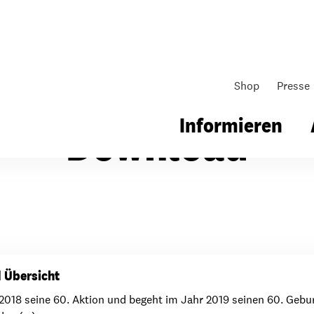
Shop
Presse
Informieren
Download
gsarbeit
Unsere Arbeit
Gemeindearbeit
nen für Schule & Jugend
Wo wir arbeiten
Kollekten
d Übersicht
ial für Schule & Jugend
Wie wir arbeiten
Gemeindematerial
t 2018 seine 60. Aktion und begeht im Jahr 2019 seinen 60. Geb
ildungen & Seminare
Über unsere politische Arbeit
Fürbitten