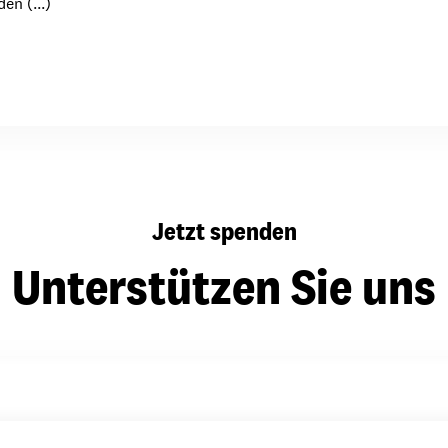
en (...)
dsförderung
Stipendien
Jugend & Konfirmat
für die Welt-Jugend
Ehrenamt & Mitma
Regionale Kontakte
Gem
Jetzt spenden
:
Bild
Unterstützen Sie uns
Gem
:
Bild