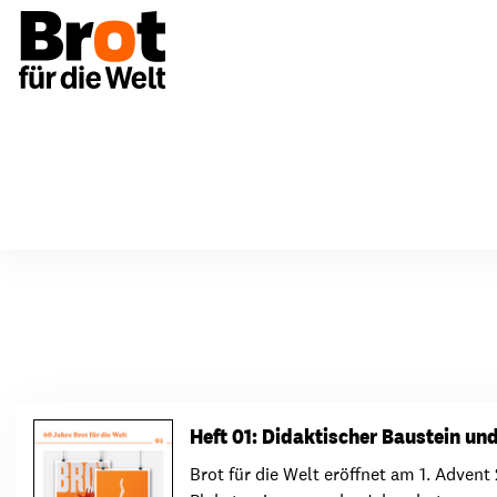
Spenden & Unterstützen
Über uns
Bildun
Aufbau & Strukturen
Einmalig spenden
Aktio
Heft 01: Didaktischer Baustein un
Vorstand & Gremien
Regelmäßig spenden
Mater
Brot für die Welt eröffnet am 1. Adven
Netzwerke
Anlässe & Spendenaktionen
Fortb