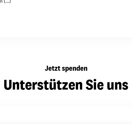
 (...)
dsförderung
Stipendien
Jugend & Konfirmat
für die Welt-Jugend
Ehrenamt & Mitma
Regionale Kontakte
Gem
Jetzt spenden
:
Bild
Unterstützen Sie uns
Gem
:
Bild