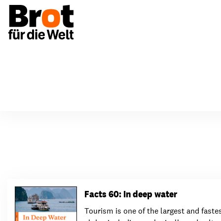
Spenden & Unterstützen
Über uns
Bildun
Aufbau & Strukturen
Einmalig spenden
Aktio
Facts 60: In deep water
Vorstand & Gremien
Regelmäßig spenden
Mater
Tourism is one of the largest and fast
Netzwerke
Anlässe & Spendenaktionen
Fortb