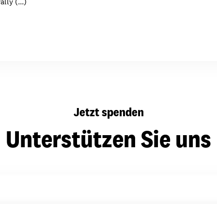
lly (...)
dsförderung
Stipendien
Jugend & Konfirmat
für die Welt-Jugend
Ehrenamt & Mitma
Regionale Kontakte
Gem
Jetzt spenden
:
Bild
Unterstützen Sie uns
Gem
:
Bild