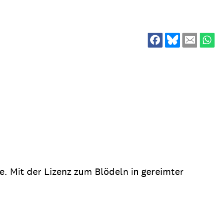
ion
Klimawandel
chen
Armut
Frieden
Entwicklungszusammenarbeit
Zivilgesellschaft
eindematerial
Fachpublikationen
Alle Themen
ungsmaterial
Projektmaterial
 Mit der Lizenz zum Blödeln in gereimter
eindematerial
Fachpublikationen
ungsmaterial
Projektmaterial