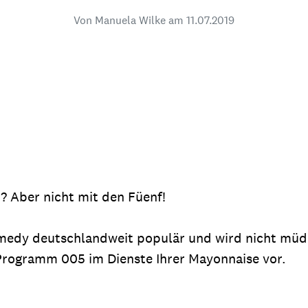
dsförderung
Stipendien
Jugend & Konfirmat
Von Manuela Wilke am
11.07.2019
für die Welt-Jugend
Ehrenamt & Mitma
Regionale Kontakte
Gem
:
Bild
? Aber nicht mit den Füenf!
edy deutschlandweit populär und wird nicht müde.
Gem
:
s Programm 005 im Dienste Ihrer Mayonnaise vor.
Bild