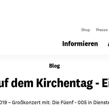
Shop
Presse
Informieren
Blog
gsarbeit
Unsere Arbeit
Gemeindearbeit
uf dem Kirchentag - E
nen für Schule & Jugend
Wo wir arbeiten
Kollekten
ial für Schule & Jugend
Wie wir arbeiten
Gemeindematerial
9 – Großkonzert mit: Die Füenf - 005 in Dienst
ildungen & Seminare
Über unsere politische Arbeit
Fürbitten