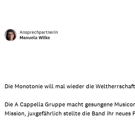
Transparenz & Jahresbericht
Weitere Spendenmöglichkeiten
Inlan
Geschenke
Brot 
Einsatz der Spendengelder
Ansprechpartnerin
Manuela Wilke
Sie brauchen Materialien?
Entdecken Sie unsere zahlreichen Publikationen & Materialien
Die Monotonie will mal wieder die Weltherrschaft
Sie brauchen Materialien?
Die A Cappella Gruppe macht gesungene Musicom
Entdecken Sie unsere zahlreichen Publikationen & Materialien
Mission, juxgefährlich stellte die Band ihr neue