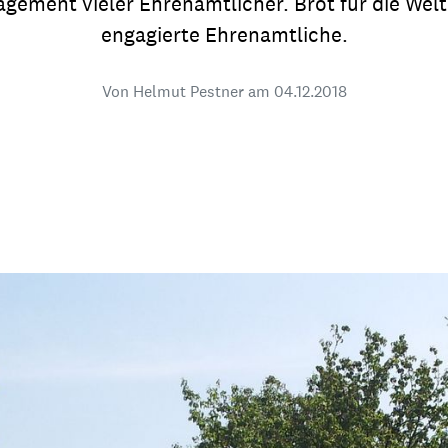
ement vieler Ehrenamtlicher. Brot für die Welt
dsförderung
Stipendien
Jugend & Konfirmat
engagierte Ehrenamtliche.
für die Welt-Jugend
Ehrenamt & Mitma
Von Helmut Pestner am
04.12.2018
Regionale Kontakte
Gem
:
Bild
Gem
:
Bild