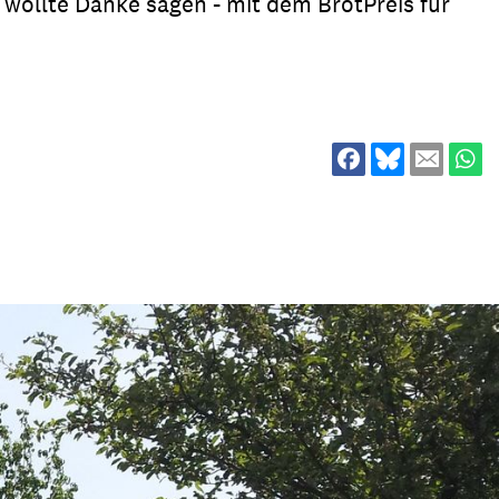
 wollte Danke sagen - mit dem BrotPreis für
ion
Klimawandel
chen
Armut
Frieden
Entwicklungszusammenarbeit
Zivilgesellschaft
eindematerial
Fachpublikationen
Alle Themen
ungsmaterial
Projektmaterial
eindematerial
Fachpublikationen
ungsmaterial
Projektmaterial