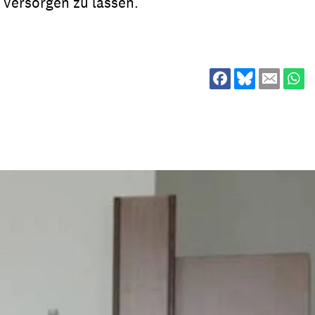
 versorgen zu lassen.
ion
Klimawandel
chen
Armut
Frieden
Entwicklungszusammenarbeit
Zivilgesellschaft
eindematerial
Fachpublikationen
Alle Themen
ungsmaterial
Projektmaterial
eindematerial
Fachpublikationen
ungsmaterial
Projektmaterial