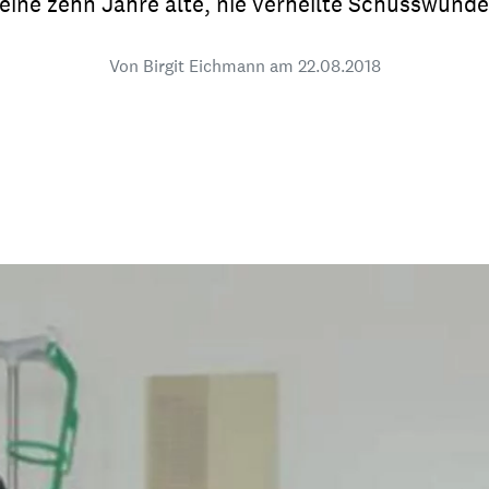
eine zehn Jahre alte, nie verheilte Schusswunde
dsförderung
Stipendien
Jugend & Konfirmat
für die Welt-Jugend
Von Birgit Eichmann am
22.08.2018
Ehrenamt & Mitma
Regionale Kontakte
Gem
:
Bild
Gem
:
Bild