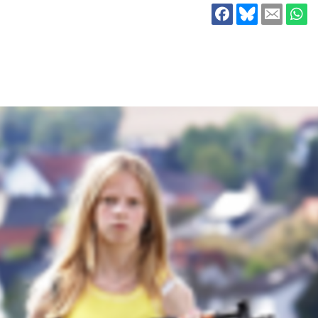
ion
Klimawandel
chen
Armut
Frieden
Entwicklungszusammenarbeit
Zivilgesellschaft
eindematerial
Fachpublikationen
Alle Themen
ungsmaterial
Projektmaterial
eindematerial
Fachpublikationen
ungsmaterial
Projektmaterial