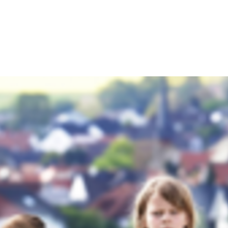
dsförderung
Stipendien
Jugend & Konfirmat
für die Welt-Jugend
Ehrenamt & Mitma
Regionale Kontakte
Gem
:
Bild
Gem
:
Bild