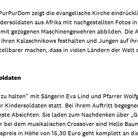
PurPurDom zeigt die evangelische Kirche eindrückl
dersoldaten aus Afrika mit nachgestellten Fotos i
e mit gezogenen Maschinengewehren abbilden. Die 
hren Kalaschnikows festhalten und Jungen auf ihre
tellbarer machen, dass in vielen Ländern der Welt 
oldaten
t zu halten“ mit Sängerin Eva Lind und Pfarrer Wolf
ür Kindersoldaten statt. Bei ihrem Auftritt begegn
te Absichten. Sie laden zum Nachdenken über „Gott
ter bei dem musikalischen Crossover sind Helle Ba
tspreis in Höhe von 15,30 Euro geht komplett an die