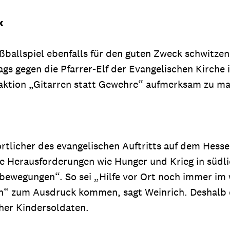
k
ußballspiel ebenfalls für den guten Zweck schwitze
gs gegen die Pfarrer-Elf der Evangelischen Kirche
fsaktion „Gitarren statt Gewehre“ aufmerksam zu m
licher des evangelischen Auftritts auf dem Hessent
 Herausforderungen wie Hunger und Krieg in südli
tbewegungen“. So sei „Hilfe vor Ort noch immer im 
en“ zum Ausdruck kommen, sagt Weinrich. Deshal
cher Kindersoldaten.