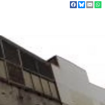
ion
Klimawandel
chen
Armut
Frieden
Entwicklungszusammenarbeit
Zivilgesellschaft
eindematerial
Fachpublikationen
Alle Themen
ungsmaterial
Projektmaterial
eindematerial
Fachpublikationen
ungsmaterial
Projektmaterial