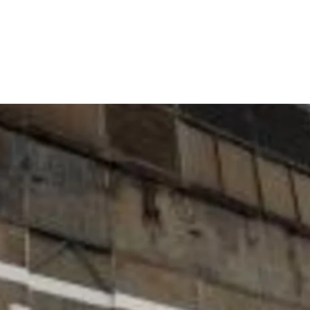
dsförderung
Stipendien
Jugend & Konfirmat
für die Welt-Jugend
Ehrenamt & Mitma
Regionale Kontakte
Gem
:
Bild
Gem
:
Bild