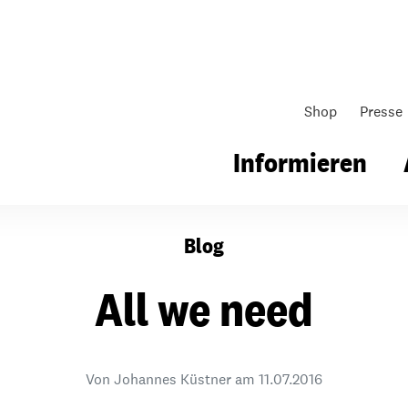
Shop
Presse
Informieren
Blog
gsarbeit
Unsere Arbeit
Gemeindearbeit
All we need
nen für Schule & Jugend
Wo wir arbeiten
Kollekten
ial für Schule & Jugend
Wie wir arbeiten
Gemeindematerial
Von Johannes Küstner am
11.07.2016
ildungen & Seminare
Über unsere politische Arbeit
Fürbitten