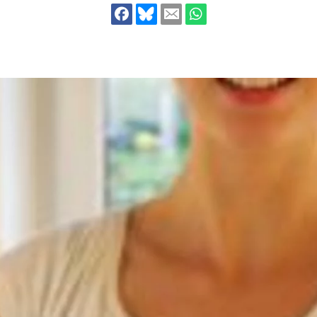
dsförderung
Stipendien
Jugend & Konfirmat
für die Welt-Jugend
Ehrenamt & Mitma
Regionale Kontakte
Gem
:
Bild
Gem
:
Bild