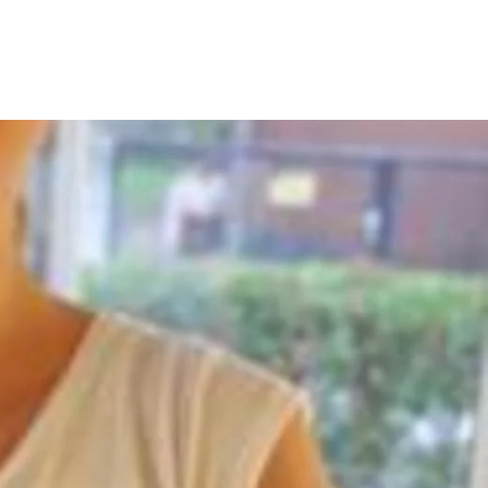
ion
Klimawandel
chen
Armut
Frieden
Entwicklungszusammenarbeit
Zivilgesellschaft
eindematerial
Fachpublikationen
Alle Themen
ungsmaterial
Projektmaterial
eindematerial
Fachpublikationen
ungsmaterial
Projektmaterial