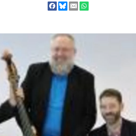
dsförderung
Stipendien
Jugend & Konfirmat
für die Welt-Jugend
Ehrenamt & Mitma
Regionale Kontakte
Gem
:
Bild
Gem
:
Bild