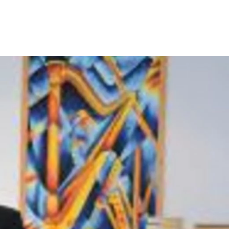
ion
Klimawandel
chen
Armut
Frieden
Entwicklungszusammenarbeit
Zivilgesellschaft
eindematerial
Fachpublikationen
Alle Themen
ungsmaterial
Projektmaterial
eindematerial
Fachpublikationen
ungsmaterial
Projektmaterial