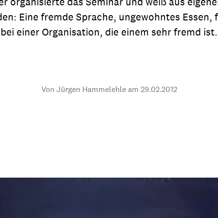
 organisierte das Seminar und weiß aus eigener 
dsförderung
Stipendien
Jugend & Konfirmat
rden: Eine fremde Sprache, ungewohntes Essen, 
für die Welt-Jugend
Ehrenamt & Mitma
bei einer Organisation, die einem sehr fremd ist.
Regionale Kontakte
Von Jürgen Hammelehle am
29.02.2012
Gem
:
Bild
Gem
:
Bild