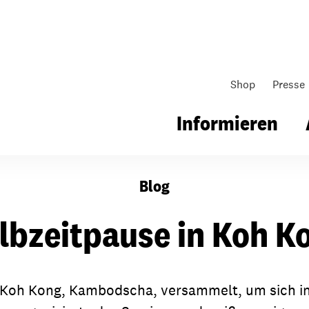
Shop
Presse
Informieren
Blog
gsarbeit
Unsere Arbeit
Gemeindearbeit
lbzeitpause in Koh K
nen für Schule & Jugend
Wo wir arbeiten
Kollekten
ial für Schule & Jugend
Wie wir arbeiten
Gemeindematerial
 in Koh Kong, Kambodscha, versammelt, um sich 
ildungen & Seminare
Über unsere politische Arbeit
Fürbitten