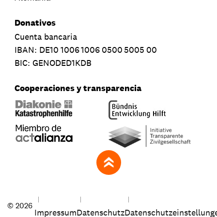
Donativos
Cuenta bancaria
IBAN:
DE10
1006
1006
0500
5005
00
BIC: GENODED1KDB
Cooperaciones y transparencia
zum Seitenanfang
© 2026
Impressum
Datenschutz
Datenschutzeinstellung